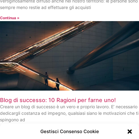
vertiginosamente diffuso anche nel nostro territorio: le persone sono
sempre meno restie ad effettuare gli acquisti
Continua »
Blog di successo: 10 Ragioni per farne uno!
Creare un blog di successo è un vero e proprio lavoro. E’ necessario
dedicargli costanza ed impegno, qualsiasi siano le motivazioni che ti
spingono ad
Continua »
Gestisci Consenso Cookie
«
1
2
3
»