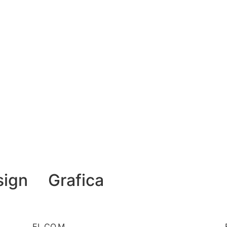
sign
Grafica
EL.CO.M.