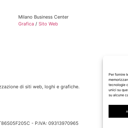
Milano Business Center
Grafica
/
Sito Web
Per fornire 
memorizzare 
tecnologie c
zzazione di siti web, loghi e grafiche.
unici su que
su alcune ca
A
Note Legali
Cookie Policy
Gestisci Privacy
TT86S05F205C - P.IVA: 09313970965