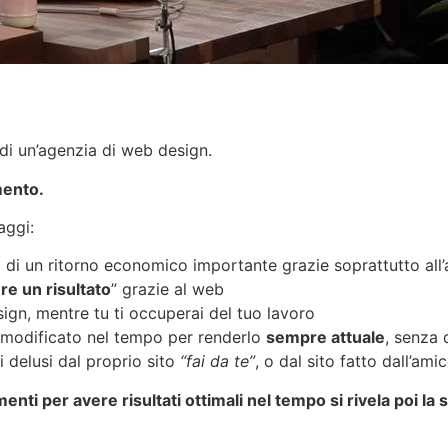
di un’agenzia di web design.
mento.
aggi:
à di un ritorno economico importante grazie soprattutto all
re un risultato
” grazie al web
sign, mentre tu ti occuperai del tuo lavoro
 modificato nel tempo per renderlo
sempre attuale
, senza 
i delusi dal proprio sito
“fai da te”
, o dal sito fatto dall’am
imenti per avere risultati ottimali nel tempo si rivela poi l