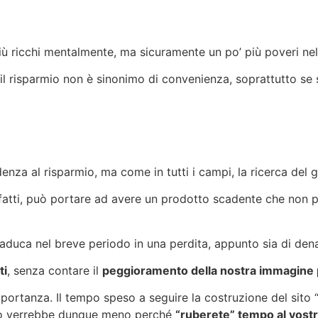
più ricchi mentalmente, ma sicuramente un po’ più poveri nel
il risparmio non è sinonimo di convenienza, soprattutto se s
nza al risparmio, ma come in tutti i campi, la ricerca del giu
infatti, può portare ad avere un prodotto scadente che non 
raduca nel breve periodo in una perdita, appunto sia di den
ti
, senza contare il
peggioramento della nostra immagine 
portanza. Il tempo speso a seguire la costruzione del sito “f
rmio verrebbe dunque meno perché
“ruberete” tempo al vostr