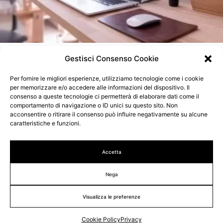
Il sito web ai tempi del COVID: una soluzione al
Gestisci Consenso Cookie
business
Per fornire le migliori esperienze, utilizziamo tecnologie come i cookie
per memorizzare e/o accedere alle informazioni del dispositivo. Il
consenso a queste tecnologie ci permetterà di elaborare dati come il
comportamento di navigazione o ID unici su questo sito. Non
acconsentire o ritirare il consenso può influire negativamente su alcune
caratteristiche e funzioni.
Professionisti specializzati nella progettazione e nella
realizzazione di siti web, loghi e grafiche.
Accetta
info@wombo.it
(+39) 02 87159823
Nega
Note Legali
Cookie Policy
Gestisci Privacy
Visualizza le preferenze
© 2015 - 2026 Wombo.it di Matteo Mazzella. C.F:
MZZMTT86S05F205C - P.IVA: 09313970965
Cookie Policy
Privacy