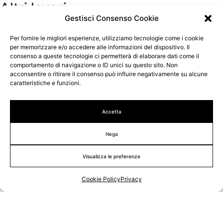
Altri lavori
Gestisci Consenso Cookie
Sass Bay
Per fornire le migliori esperienze, utilizziamo tecnologie come i cookie
per memorizzare e/o accedere alle informazioni del dispositivo. Il
Sito Web
consenso a queste tecnologie ci permetterà di elaborare dati come il
comportamento di navigazione o ID unici su questo sito. Non
acconsentire o ritirare il consenso può influire negativamente su alcune
caratteristiche e funzioni.
Accetta
Professionisti specializzati nella progettazione e nella
Nega
realizzazione di siti web, loghi e grafiche.
Visualizza le preferenze
info@wombo.it
(+39) 02 87159823
Cookie Policy
Privacy
Note Legali
Cookie Policy
Gestisci Privacy
© 2015 - 2026 Wombo.it di Matteo Mazzella. C.F:
MZZMTT86S05F205C - P.IVA: 09313970965